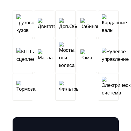
Грузовой
Двигатель
Кабина
Доп.Обо
кузов
КПП
Мосты,
и
Масла
оси,
Рама
сцепление
колеса
Тормоза
Фильтры