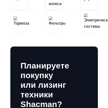
сцепление
колеса
Тормоза
Фильтры
Планируете
покупку
или лизинг
техники
Shacman?