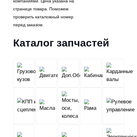
компаниями. Цена указана на
странице товара. Поможем
проверить каталожный номер
перед заказом.
Каталог запчастей
Грузовой
Двигатель
Кабина
Доп.Обо
кузов
КПП
Мосты,
и
Масла
оси,
Рама
сцепление
колеса