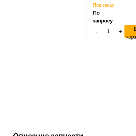
Под заказ
По
запросу
-
+
кор
Описание запчасти