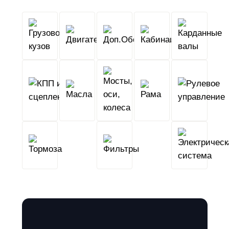
Грузовой
Двигатель
Кабина
Доп.Обо
кузов
КПП
Мосты,
и
Масла
оси,
Рама
сцепление
колеса
Тормоза
Фильтры