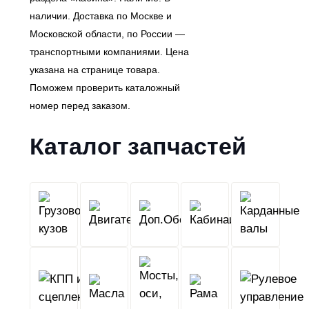
наличии. Доставка по Москве и
Московской области, по России —
транспортными компаниями. Цена
указана на странице товара.
Поможем проверить каталожный
номер перед заказом.
Каталог запчастей
Грузовой
Двигатель
Кабина
Доп.Обо
кузов
КПП
Мосты,
и
Масла
оси,
Рама
сцепление
колеса