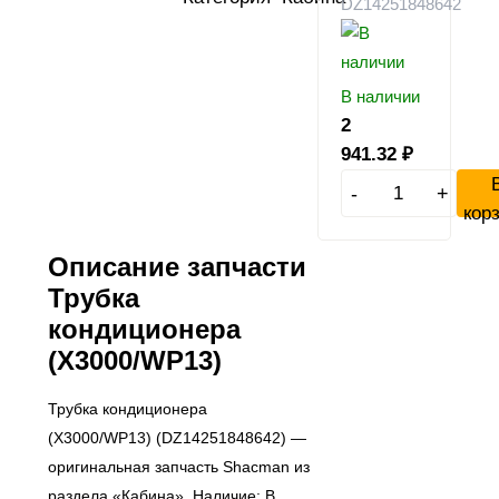
DZ14251848642
В наличии
2
941.32
₽
-
+
кор
Описание запчасти
Трубка
кондиционера
(X3000/WP13)
Трубка кондиционера
(X3000/WP13) (DZ14251848642) —
оригинальная запчасть Shacman из
раздела «Кабина». Наличие: В