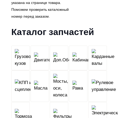
указана на странице товара.
Поможем проверить каталожный
номер перед заказом.
Каталог запчастей
Грузовой
Двигатель
Кабина
Доп.Обо
кузов
КПП
Мосты,
и
Масла
оси,
Рама
сцепление
колеса
Тормоза
Фильтры