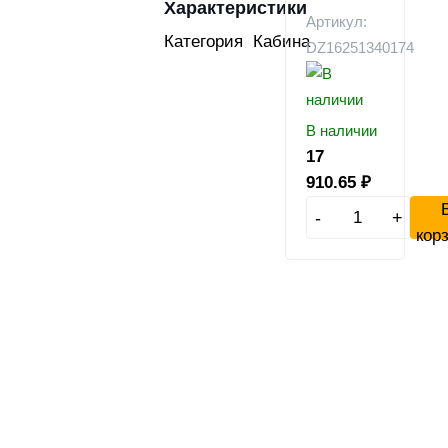
Характеристики
Артикул:
Категория
Кабина
DZ16251340174
В наличии
17
910.65
₽
-
+
кор