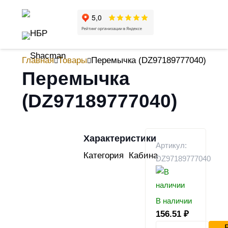
Главная
Товары
Перемычка (DZ97189777040)
Перемычка
(DZ97189777040)
Характеристики
Артикул:
Категория
Кабина
DZ97189777040
В наличии
156.51
₽