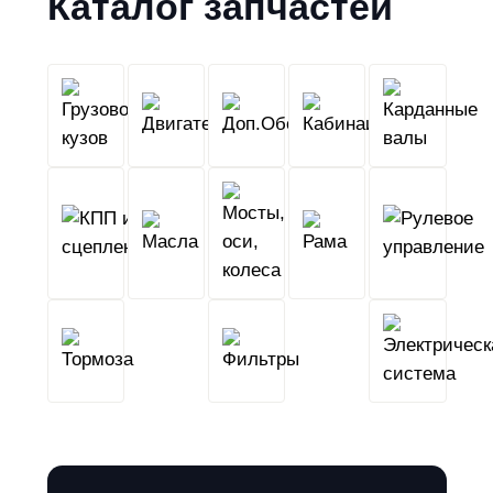
Каталог запчастей
Грузовой
Двигатель
Кабина
Доп.Обо
кузов
КПП
Мосты,
и
Масла
оси,
Рама
сцепление
колеса
Тормоза
Фильтры