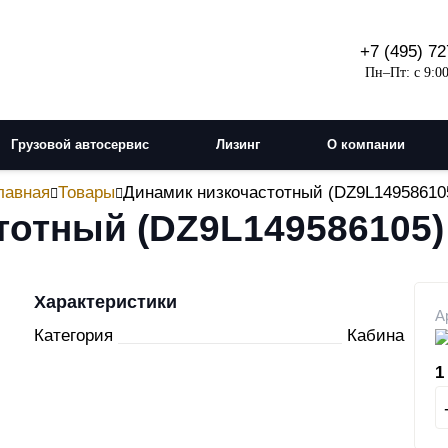
+7 (495) 72
Пн–Пт: с 9:00
Грузовой автосервис
Лизинг
О компании
лавная
Товары
Динамик низкочастотный (DZ9L14958610
тотный (DZ9L149586105)
Характеристики
А
Категория
Кабина
1