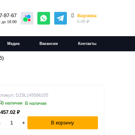
Корзина
7-87-67
0.00
₽
 до 18:00
Медиа
Вакансии
Контакты
5)
ртикул: DZ9L149586105
В наличии
 457.02
₽
-
+
В корзину