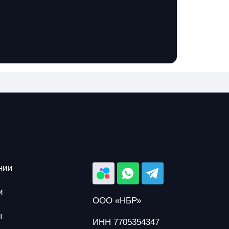
нии
и
ООО «НБР»
ы
ИНН 7705354347