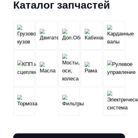
Каталог запчастей
Грузовой
Двигатель
Кабина
Доп.Обо
кузов
КПП
Мосты,
и
Масла
оси,
Рама
сцепление
колеса
Тормоза
Фильтры