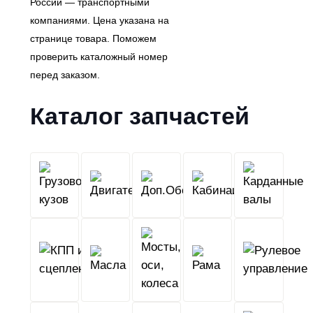
России — транспортными
компаниями. Цена указана на
странице товара. Поможем
проверить каталожный номер
перед заказом.
Каталог запчастей
Грузовой
Двигатель
Кабина
Доп.Обо
кузов
КПП
Мосты,
и
Масла
оси,
Рама
сцепление
колеса