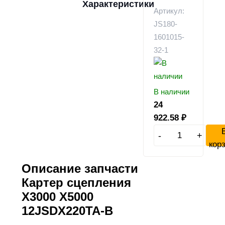
Характеристики
Артикул:
JS180-
1601015-
32-1
В наличии
24
922.58
₽
-
+
кор
Описание запчасти
Картер сцепления
X3000 X5000
12JSDX220TA-B