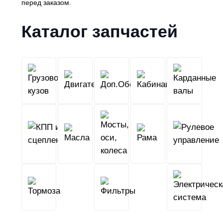
перед заказом.
Каталог запчастей
Грузовой
Двигатель
Кабина
Доп.Обо
кузов
КПП
Мосты,
и
Масла
оси,
Рама
сцепление
колеса
Тормоза
Фильтры