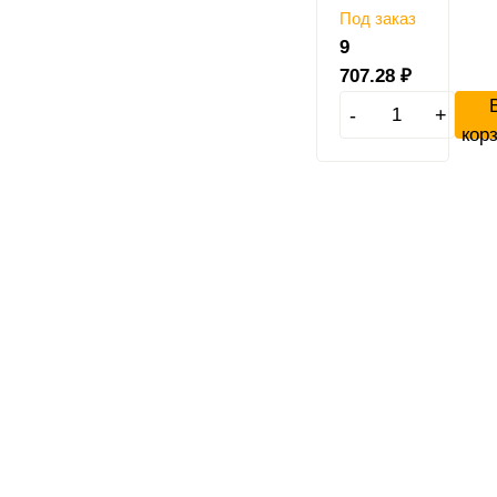
Под заказ
9
707.28
₽
-
+
кор