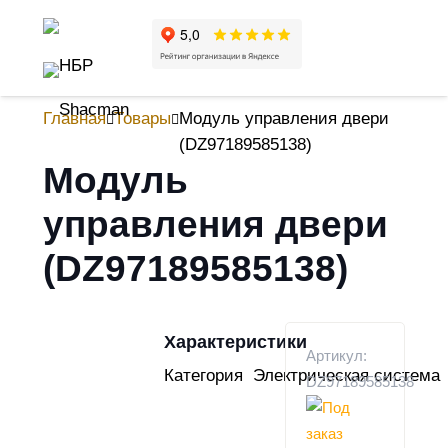
Главная
Товары
Модуль управления двери
(DZ97189585138)
Модуль
управления двери
(DZ97189585138)
Характеристики
Артикул:
Категория
Электрическая система
DZ97189585138