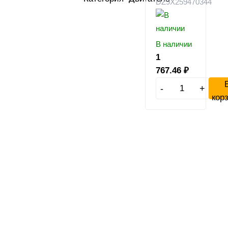
DZ9X259470344
В наличии
1
767.46
₽
-
+
кор