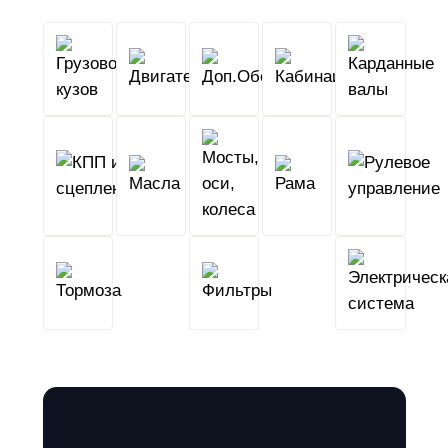
Грузовой
Двигатель
Кабина
Доп.Обо
кузов
КПП
Мосты,
и
Масла
оси,
Рама
сцепление
колеса
Тормоза
Фильтры