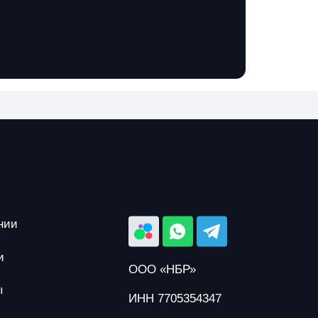
нии
и
ООО «НБР»
ы
ИНН 7705354347