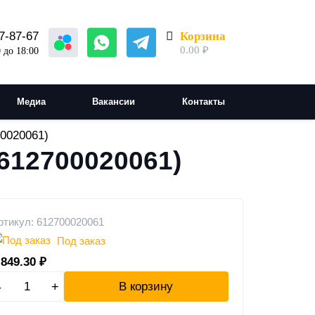
Корзина
7-87-67
0.00
₽
 до 18:00
Медиа
Вакансии
Контакты
0020061)
612700020061)
ртикул: 612700020061
Под заказ
 849.30
₽
-
+
В корзину